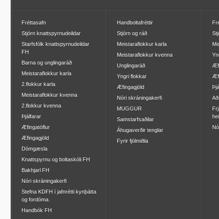
Fréttasafn
Handboltafréttir
Fr
Stjórn knattspyrnudeildar
Stjórn og ráð
St
Starfsfólk knattspyrnudeildar
Meistaraflokkur karla
Me
FH
Meistaraflokkur kvenna
Yn
Barna og unglingaráð
Unglingaráð
Æf
Meistaraflokkur karla
Yngri flokkar
Æf
2.flokkur karla
Æfingagjöld
Þjá
Meistaraflokkur kvenna
Nóri skráningakerfi
Að
2.flokkur kvenna
MUGGUR
Frj
Þjálfarar
he
Samstarfsaðilar
Æfingatöflur
Nó
Áhugaverðir tenglar
Æfingagjöld
Fyrir fjölmiðla
Dómgæsla
Knattspyrnu og boltaskóli FH
Bakhjarl FH
Nóri skráningakerfi
Stefna KDFH í jafnrétti kynþátta
og fordóma.
Handbók FH