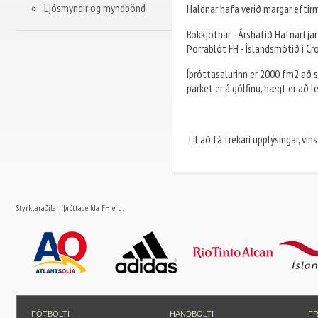
Ljósmyndir og myndbönd
Haldnar hafa verið margar eftirmi
Rokkjötnar - Árshátíð Hafnarfjarð
Þorrablót FH - Íslandsmótið í Cro
Íþróttasalurinn er 2000 fm2 að s
parket er á gólfinu, hægt er að l
Til að fá frekari upplýsingar, v
Styrktaraðilar íþróttadeilda FH eru:
FÓTBOLTI
HANDBOLTI
F