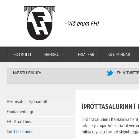
- Við erum FH!
FÓTBOLTI
HANDBOLTI
FRJÁLSAR
SKYLMINGAR
BAKHJARL FH
LÍFIÐ Í KRIKANUM
NORI
LED SKILTI
NÆSTI LEIKUR:
FH Á TWITT
Veislusalur - Sjónarhóll
ÍÞRÓTTASALURINN Í
Fundarherbergi
Íþróttasalurinn í Kaplakrika hent
FH - Knatthús
aðrar sýningar. Aðstaða til veit
Íþróttasalurinn
mikla reynslu í því að skipuleggj